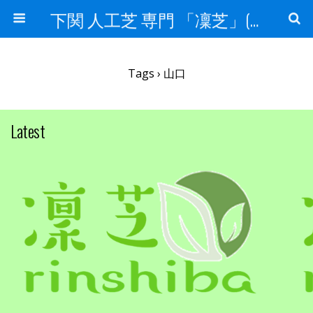
下関 人工芝 専門 「凜芝」(りんしば）
Tags › 山口
Latest