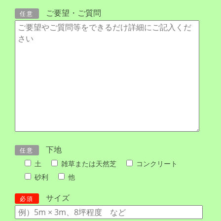
ご要望・ご質問
任意
下地
任意
土
雑草または天然芝
コンクリート
砂利
他
サイズ
必須