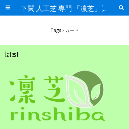
下関 人工芝 専門 「凜芝」(りんしば）
Tags › カード
Latest